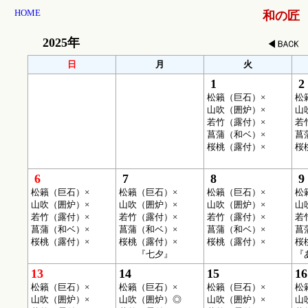
HOME
和の匠
2025年
日
月
火
1
2
松籟（巨石）×
松
山吹（囲炉）×
山
若竹（露付）×
若
菖蒲（和ベ）×
菖
桜桃（露付）×
桜
6
7
8
9
松籟（巨石）×
松籟（巨石）×
松籟（巨石）×
松
山吹（囲炉）×
山吹（囲炉）×
山吹（囲炉）×
山
若竹（露付）×
若竹（露付）×
若竹（露付）×
若
菖蒲（和ベ）×
菖蒲（和ベ）×
菖蒲（和ベ）×
菖
桜桃（露付）×
桜桃（露付）×
桜桃（露付）×
桜
『七夕』
『
13
14
15
16
松籟（巨石）×
松籟（巨石）×
松籟（巨石）×
松
山吹（囲炉）×
山吹（囲炉）◎
山吹（囲炉）×
山